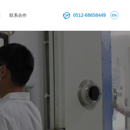
英
联系合作
0512-68658449
EN