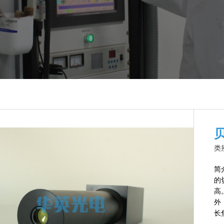
类
简
的
高
外
长