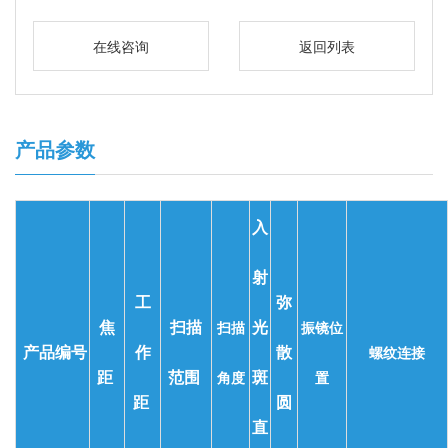
在线咨询
返回列表
产品参数
入
射
工
弥
焦
扫描
光
扫描
振镜位
产品编号
作
散
螺纹连接
距
范围
斑
角度
置
距
圆
直